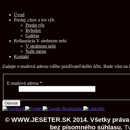
Úvod
Predaj ,chov a lov rýb
Predaj rýb
Rybolov
Galéria
Reštaurácia V siedmom nebi
V siedmom nebi
Naše menu
Kontakt
Zadajte e-mailovú adresu vášho používateľského účtu. Bude vám na 
E-mailová adresa
*
Odoslať
© WWW.JESETER.SK 2014. Všetky práva vy
bez písomného súhlasu.
T